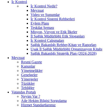
İç Kontrol
İç Kontrol Nedir?
Mevzuat
Video ve Sunumlar
İç Kontrol Sistemi Rehberleri
Eylem Planı
Teşkilat Şeması
Misyon, Vizyon ve Etik İlkeler
İl Sağlık Müdürlüğü Etik Sloganları
İç Kontrol Çalışmaları
Sağlık Bakanlığı Rehber,Kitap ve Raporları
Uşak İl Sağlık Müdürlüğü Organizasyon Kitabı
Sağlık Bakanlığı Stratejik Plan (2024-2028)
Mevzuat
Resmi Gazete
Kanunlar
Yönetmelikler
Genelgeler
Yönergeler
Tüzükler
Tebliğler
Vatandaş Portalı
Neyim Var ?
Aile Hekim Bilgisi Sorgulama
Hizmet Standartlarımız