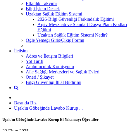
Etkinlik Takvimi
Bilgi İşlem Destek
Uzaktan Sağlık Eğitim Sistemi
2026-Bilgi Güvenliği Farkındalık Eğitimi
Arşiv Mevzuatı ve Standart Dosya Planı Kodları
Eğitimi
Uzaktan Sağlık Eğitim Sistemi Nedir?
Öğle Yemeği Giriş/Çıkış Formu
İletişim
Adres ve İletişim Bilgileri
Yol Tarifi
Arabuluculuk Komisyonu
Aile Sağlığı Merkezleri ve Sağlık Evleri
Öneri / Şikayet
Bilgi Güvenliği İhlal Bildirimi
Basında Biz
Uşak'ın Göbeğinde Lavabo Kurup ...
Uşak'ın Göbeğinde Lavabo Kurup El Yıkamayı Öğrettiler
22 Ekim 2025