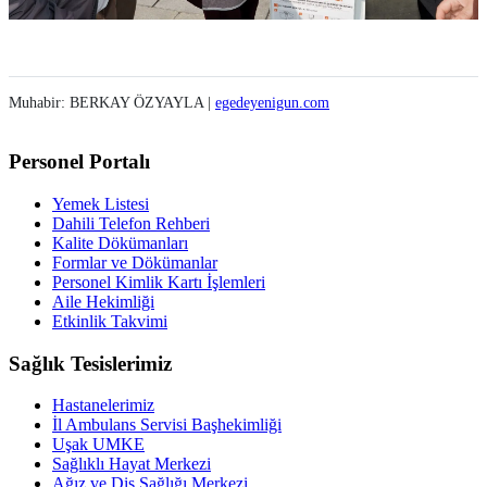
Muhabir: BERKAY ÖZYAYLA |
egedeyenigun.com
Personel Portalı
Yemek Listesi
Dahili Telefon Rehberi
Kalite Dökümanları
Formlar ve Dökümanlar
Personel Kimlik Kartı İşlemleri
Aile Hekimliği
Etkinlik Takvimi
Sağlık Tesislerimiz
Hastanelerimiz
İl Ambulans Servisi Başhekimliği
Uşak UMKE
Sağlıklı Hayat Merkezi
Ağız ve Diş Sağlığı Merkezi