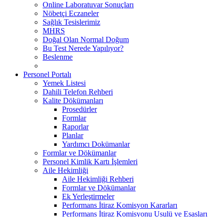
Online Laboratuvar Sonuçları
Nöbetçi Eczaneler
Sağlık Tesislerimiz
MHRS
Doğal Olan Normal Doğum
Bu Test Nerede Yapılıyor?
Beslenme
Personel Portalı
Yemek Listesi
Dahili Telefon Rehberi
Kalite Dökümanları
Prosedürler
Formlar
Raporlar
Planlar
Yardımcı Dokümanlar
Formlar ve Dökümanlar
Personel Kimlik Kartı İşlemleri
Aile Hekimliği
Aile Hekimliği Rehberi
Formlar ve Dökümanlar
Ek Yerleştirmeler
Performans İtiraz Komisyon Kararları
Performans İtiraz Komisyonu Usulü ve Esasları