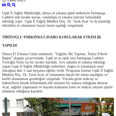
Uşak İl Sağlık Müdürlüğü, dünya el yıkama günü nedeniyle İsmetpaşa
Caddesi’nde lavabo kurup, vatandaşla el yıkama üzerine farkındalık
etkinliği yaptı. Uşak İl Sağlık Müdürü Doç. Dr. Tarık Acar’ın da katıldığı
etkinlikte el yıkamanın hayati önem taşıdığı vurgulandı.
TİRİTOĞLU PARKINDA LAVABO KURULARAK ETKİNLİK
YAPILDI
Dünya El Yıkama Günü nedeniyle, “Sağlıklı Bir Toplum, Temiz Ellerle
Başlar” sloganı çerçevesinde, Uşak’ın en işlek yeri İsmetpaşa Caddesi
Tiritoğlu Parkı’na bir lavabo kuruldu. Sıvı sabunla el yıkama etkinliği
yapan Uşak İl Sağlık Müdürlüğü yetkilileri, doğru el yıkamanın nasıl
olacağına dair 2 saat boyunca eğitim verdi. Programa katılan Uşak İl Sağlık
Müdürü Doç. Dr. Tarık Acar, el yıkamanın hayati bir önem taşıdığını ve
hafife alınmaması gerektiğini vurguladı. Vücuda giren mikrop ve
bakterilerin büyük bölümünün elle temasın bir sonucu olduğunu aktaran
Acar, sağlıklı yaşamanın ve hayatta kalmanın basit ve istikrar isteyen işlerle
mümkün olduğunu kaydetti.