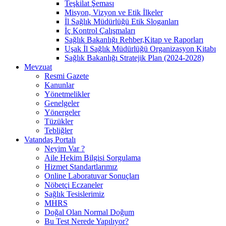
Teşkilat Şeması
Misyon, Vizyon ve Etik İlkeler
İl Sağlık Müdürlüğü Etik Sloganları
İç Kontrol Çalışmaları
Sağlık Bakanlığı Rehber,Kitap ve Raporları
Uşak İl Sağlık Müdürlüğü Organizasyon Kitabı
Sağlık Bakanlığı Stratejik Plan (2024-2028)
Mevzuat
Resmi Gazete
Kanunlar
Yönetmelikler
Genelgeler
Yönergeler
Tüzükler
Tebliğler
Vatandaş Portalı
Neyim Var ?
Aile Hekim Bilgisi Sorgulama
Hizmet Standartlarımız
Online Laboratuvar Sonuçları
Nöbetçi Eczaneler
Sağlık Tesislerimiz
MHRS
Doğal Olan Normal Doğum
Bu Test Nerede Yapılıyor?