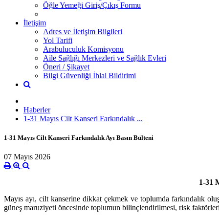
Öğle Yemeği Giriş/Çıkış Formu
İletişim
Adres ve İletişim Bilgileri
Yol Tarifi
Arabuluculuk Komisyonu
Aile Sağlığı Merkezleri ve Sağlık Evleri
Öneri / Şikayet
Bilgi Güvenliği İhlal Bildirimi
Haberler
1-31 Mayıs Cilt Kanseri Farkındalık ...
1-31 Mayıs Cilt Kanseri Farkındalık Ayı Basın Bülteni
07 Mayıs 2026
1-31
Mayıs ayı, cilt kanserine dikkat çekmek ve toplumda farkındalık oluş
güneş maruziyeti öncesinde toplumun bilinçlendirilmesi, risk faktörle