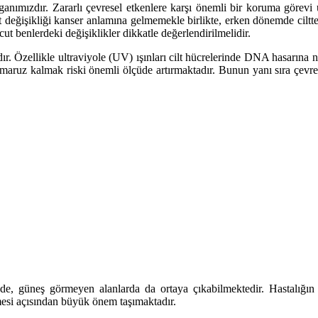
mızdır. Zararlı çevresel etkenlere karşı önemli bir koruma görevi üst
t değişikliği kanser anlamına gelmemekle birlikte, erken dönemde ciltte 
t benlerdeki değişiklikler dikkatle değerlendirilmelidir.
ıdır. Özellikle ultraviyole (UV) ışınları cilt hücrelerinde DNA hasarın
ruz kalmak riski önemli ölçüde artırmaktadır. Bunun yanı sıra çevresel 
de, güneş görmeyen alanlarda da ortaya çıkabilmektedir. Hastalığın
mesi açısından büyük önem taşımaktadır.