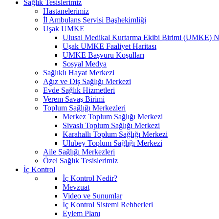
Sağlık Tesislerimiz
Hastanelerimiz
İl Ambulans Servisi Başhekimliği
Uşak UMKE
Ulusal Medikal Kurtarma Ekibi Birimi (UMKE) N
Uşak UMKE Faaliyet Haritası
UMKE Başvuru Koşulları
Sosyal Medya
Sağlıklı Hayat Merkezi
Ağız ve Diş Sağlığı Merkezi
Evde Sağlık Hizmetleri
Verem Savaş Birimi
Toplum Sağlığı Merkezleri
Merkez Toplum Sağlığı Merkezi
Sivaslı Toplum Sağlığı Merkezi
Karahallı Toplum Sağlığı Merkezi
Ulubey Toplum Sağlığı Merkezi
Aile Sağlığı Merkezleri
Özel Sağlık Tesislerimiz
İç Kontrol
İç Kontrol Nedir?
Mevzuat
Video ve Sunumlar
İç Kontrol Sistemi Rehberleri
Eylem Planı