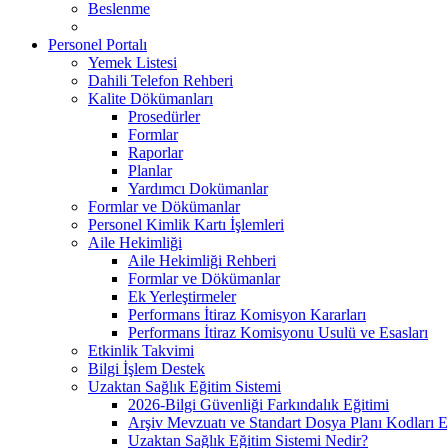
Beslenme
Personel Portalı
Yemek Listesi
Dahili Telefon Rehberi
Kalite Dökümanları
Prosedürler
Formlar
Raporlar
Planlar
Yardımcı Dokümanlar
Formlar ve Dökümanlar
Personel Kimlik Kartı İşlemleri
Aile Hekimliği
Aile Hekimliği Rehberi
Formlar ve Dökümanlar
Ek Yerleştirmeler
Performans İtiraz Komisyon Kararları
Performans İtiraz Komisyonu Usulü ve Esasları
Etkinlik Takvimi
Bilgi İşlem Destek
Uzaktan Sağlık Eğitim Sistemi
2026-Bilgi Güvenliği Farkındalık Eğitimi
Arşiv Mevzuatı ve Standart Dosya Planı Kodları E
Uzaktan Sağlık Eğitim Sistemi Nedir?