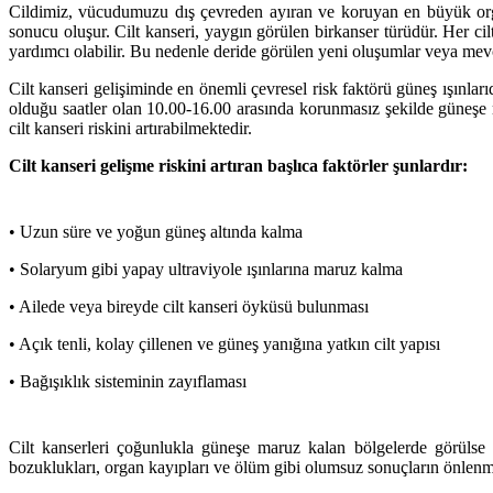
Cildimiz, vücudumuzu dış çevreden ayıran ve koruyan en büyük organı
sonucu oluşur. Cilt kanseri, yaygın görülen bir
kanser türüdür. Her cil
yardımcı olabilir. Bu nedenle deride görülen yeni oluşumlar veya mevcu
Cilt kanseri gelişiminde en önemli çevresel risk faktörü güneş ışınlar
olduğu saatler olan 10.00-16.00 arasında korunmasız şekilde güneşe ma
cilt kanseri riskini artırabilmektedir.
Cilt kanseri gelişme riskini artıran başlıca faktörler şunlardır:
• Uzun süre ve yoğun güneş altında kalma
• Solaryum gibi yapay ultraviyole ışınlarına maruz kalma
• Ailede veya bireyde cilt kanseri öyküsü bulunması
• Açık tenli, kolay çillenen ve güneş yanığına yatkın cilt yapısı
• Bağışıklık sisteminin zayıflaması
Cilt kanserleri çoğunlukla güneşe maruz kalan bölgelerde görülse 
bozuklukları, organ kayıpları ve ölüm gibi olumsuz sonuçların önlen