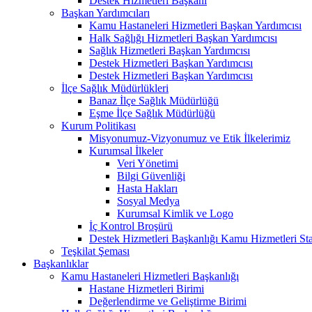
Destek Hizmetleri Başkanı
Başkan Yardımcıları
Kamu Hastaneleri Hizmetleri Başkan Yardımcısı
Halk Sağlığı Hizmetleri Başkan Yardımcısı
Sağlık Hizmetleri Başkan Yardımcısı
Destek Hizmetleri Başkan Yardımcısı
Destek Hizmetleri Başkan Yardımcısı
İlçe Sağlık Müdürlükleri
Banaz İlçe Sağlık Müdürlüğü
Eşme İlçe Sağlık Müdürlüğü
Kurum Politikası
Misyonumuz-Vizyonumuz ve Etik İlkelerimiz
Kurumsal İlkeler
Veri Yönetimi
Bilgi Güvenliği
Hasta Hakları
Sosyal Medya
Kurumsal Kimlik ve Logo
İç Kontrol Broşürü
Destek Hizmetleri Başkanlığı Kamu Hizmetleri St
Teşkilat Şeması
Başkanlıklar
Kamu Hastaneleri Hizmetleri Başkanlığı
Hastane Hizmetleri Birimi
Değerlendirme ve Geliştirme Birimi