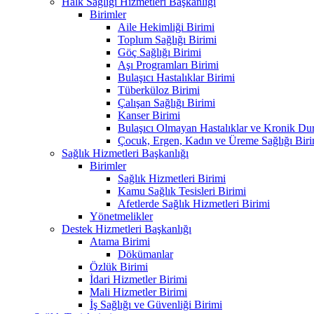
Halk Sağlığı Hizmetleri Başkanlığı
Birimler
Aile Hekimliği Birimi
Toplum Sağlığı Birimi
Göç Sağlığı Birimi
Aşı Programları Birimi
Bulaşıcı Hastalıklar Birimi
Tüberküloz Birimi
Çalışan Sağlığı Birimi
Kanser Birimi
Bulaşıcı Olmayan Hastalıklar ve Kronik Du
Çocuk, Ergen, Kadın ve Üreme Sağlığı Biri
Sağlık Hizmetleri Başkanlığı
Birimler
Sağlık Hizmetleri Birimi
Kamu Sağlık Tesisleri Birimi
Afetlerde Sağlık Hizmetleri Birimi
Yönetmelikler
Destek Hizmetleri Başkanlığı
Atama Birimi
Dökümanlar
Özlük Birimi
İdari Hizmetler Birimi
Mali Hizmetler Birimi
İş Sağlığı ve Güvenliği Birimi